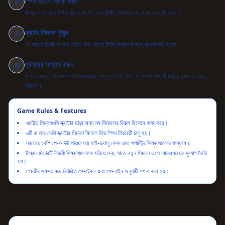
স্পিন বাটনে ক্লিক করুন
2
রিলগুলো ঘোরাতে স্পিন বাটনে চাপ দিন এবং মিষ্টির সিম্বলগুলো মেলানোর চেষ্টা করুন।
ম্যাচিং সিম্বল খুঁজুন
3
পে-লাইনে তিনটি বা তার বেশি একই ধরনের মিষ্টির সিম্বল মিললে আপনি জয়ী হবেন।
পুরস্কার সংগ্রহ করুন
4
আপনার জয়ের পরিমাণ স্বয়ংক্রিয়ভাবে ব্যালেন্সে যোগ হবে, যা আপনি পরবর্তী রাউন্ডে ব্যবহার করতে
পারবেন।
Game Rules & Features
ওয়াইল্ড সিম্বলগুলি স্ক্যাটার ছাড়া অন্য সব সিম্বলের বিকল্প হিসেবে কাজ করে।
৩টি বা তার বেশি স্ক্যাটার সিম্বল মিললে ফ্রি স্পিন ফিচারটি চালু হয়।
সবচেয়ে বেশি পে-আউট পাওয়া যায় হাই-ভ্যালু কেক এবং প্যাস্ট্রি সিম্বলগুলোর মাধ্যমে।
টাম্বল ফিচারটি বিজয়ী সিম্বলগুলোকে সরিয়ে দেয়, যাতে নতুন সিম্বল এসে আরও জয়ের সুযোগ তৈরি
হয়।
গেমটির সমস্ত জয় নির্ধারিত পে-টেবল এবং পে-লাইন অনুযায়ী গণনা করা হয়।