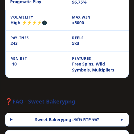
Pragmatic Play
96.75%
VOLATILITY
MAX WIN
High ⚡⚡⚡⚡🌑
x5000
PAYLINES
REELS
243
5x3
MIN BET
FEATURES
৳10
Free Spins, Wild
Symbols, Multipliers
❓
FAQ - Sweet Bakerypng
Sweet Bakerypng গেমটির RTP কত?
▼