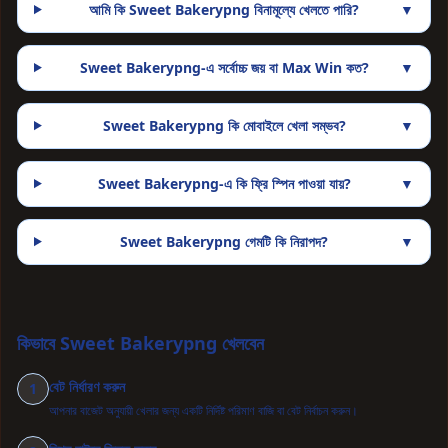
আমি কি Sweet Bakerypng বিনামূল্যে খেলতে পারি?
▼
Sweet Bakerypng-এ সর্বোচ্চ জয় বা Max Win কত?
▼
Sweet Bakerypng কি মোবাইলে খেলা সম্ভব?
▼
Sweet Bakerypng-এ কি ফ্রি স্পিন পাওয়া যায়?
▼
Sweet Bakerypng গেমটি কি নিরাপদ?
▼
কিভাবে Sweet Bakerypng খেলবেন
বেট নির্ধারণ করুন
1
আপনার বাজেট অনুযায়ী খেলার জন্য একটি নির্দিষ্ট পরিমাণ বাজি বা বেট নির্বাচন করুন।