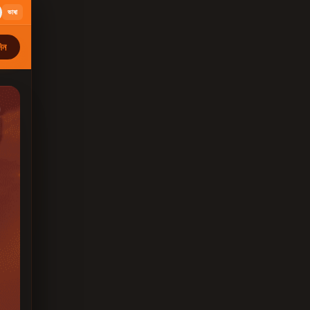
ভাষা
িন