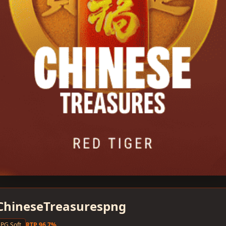
▶
ChineseTreasurespng
PG Soft
RTP 96.7%