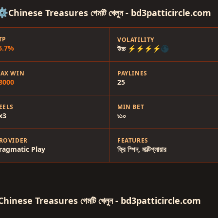
⚙️
Chinese Treasures গেমটি খেলুন - bd3patticircle.com
TP
VOLATILITY
6.7%
উচ্চ ⚡⚡⚡⚡🌑
AX WIN
PAYLINES
8000
25
EELS
MIN BET
x3
৳১০
ROVIDER
FEATURES
ragmatic Play
ফ্রি স্পিন, মাল্টিপ্লায়ার
Chinese Treasures গেমটি খেলুন - bd3patticircle.com