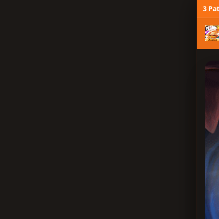
3 Pat