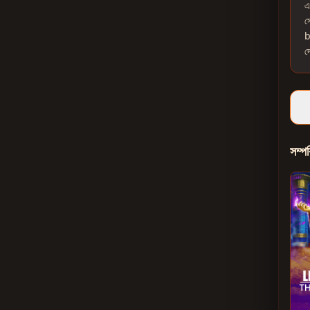
এ
স
b
দ
সম্পর