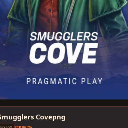
▶
Smugglers Covepng
PG Soft
RTP 96.7%