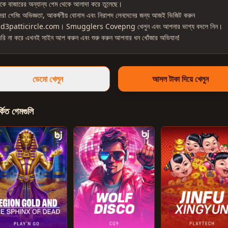
কে বাজারের অন্যান্য গেম থেকে আলাদা করে তুলেছে।
েরা গেমিং অভিজ্ঞতা, আকর্ষণীয় বোনাস এবং নিরাপদ লেনদেনের জন্য আজই ভিজিট করুন
d3patticircle.com। Smugglers Covepng খেলুন এবং আপনার ভাগ্য বদলে নিন।
েরি না করে এখনই সাইন আপ করুন এবং শুরু করুন আপনার ধন খোঁজার অভিযান!
ডেমো খেলুন
আসল টাকা দিয়ে খেলুন
্কিত গেমগুলি