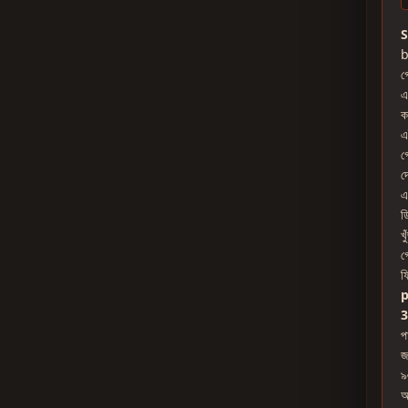
b
গ
এ
ক
এ
গ
দ
এ
ড
খ
গ
ফ
p
3
প
জ
৯
আ