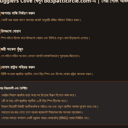
gglers Cove খেলুন bd3patticircle.com-এ | সেরা গেমিং অভিজ্
আপনার বাজি নির্ধারণ করুন
গেমটি শুরু করার আগে আপনার বাজেট অনুযায়ী বাজির পরিমাণ নির্বাচন করুন।
রিলগুলো ঘোরান
স্পিন বাটনে ক্লিক করে রিলগুলো ঘোরান এবং মিলিয়ে দেখুন কোন চিহ্নগুলো এসেছে।
জয়ী সংকেত খুঁজুন
পে-লাইনে সঠিক সংকেত মেললে আপনি তাৎক্ষণিকভাবে পুরস্কার জিতবেন।
বোনাস রাউন্ড সক্রিয় করুন
নির্দিষ্ট সংখ্যক স্ক্যাটার প্রতীক পেলে ফ্রি স্পিন এবং বিশেষ বোনাস রাউন্ড আনলক করুন।
ার নিয়মাবলী এবং বৈশিষ্ট্য
ওয়াইল্ড সিম্বল স্ক্যাটার ছাড়া অন্য সব চিহ্নের বিকল্প হিসেবে কাজ করে।
৩টি বা তার বেশি স্ক্যাটার প্রতীক ১০টি ফ্রি স্পিন ট্রিগার করে।
টাম্বল ফিচারটি বিজয়ী প্রতীকগুলিকে সরিয়ে দেয় এবং নতুন প্রতীক আসার সুযোগ করে দেয়।
সবচেয়ে বড় জয় পেতে হলে প্রধান জ্যাকপট সিম্বলগুলোর সমন্বয় প্রয়োজন।
গেমের সমস্ত ফলাফল একটি র‍্যান্ডম নম্বর জেনারেটর (RNG) দ্বারা নির্ধারিত হয়।